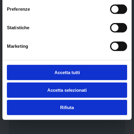
VERSATILE: ADATTO A TUTTE LE
Preferenze
ATTREZZATURE E ALLA PREPARAZIONE DI
Statistiche
DIVERSI PIATTI
Marketing
Accetta tutti
Accetta selezionati
Forno o Fornetto
Rifiuta
15/20 minuti per una doratura ottimale