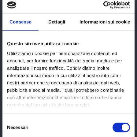
Pezzi per cartone 4 buste circa 6/7
kg.
Consenso
Dettagli
Informazioni sui cookie
Conservazione 0/+4
Senza glutine.
Questo sito web utilizza i cookie
Utilizziamo i cookie per personalizzare contenuti ed
annunci, per fornire funzionalità dei social media e per
analizzare il nostro traffico. Condividiamo inoltre
SLOW COOKED
informazioni sul modo in cui utilizzi il nostro sito con i
nostri partner che si occupano di analisi dei dati web,
PULLED BEEF
pubblicità e social media, i quali potrebbero combinarle
con altre informazioni che hai fornito loro o che hanno
raccolto dal tuo utilizzo dei loro servizi.
PRATICO, VELOCE E DI QUALITÀ
Selezione
Necessari
CONSERVAZIONE 90 GIORNI
del
consenso